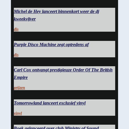
Michel de Hey lanceert binnenkort weer de dj
kweekvijver
djs
Purple Disco Machine zegt optredens af
djs
Carl Cox ontvangt prestigieuze Order Of The British
Empire
prijzen
Tomorrowland lanceert exclusief vinyl
vinyl
Boek gelanceerd over club Ministry of Sound