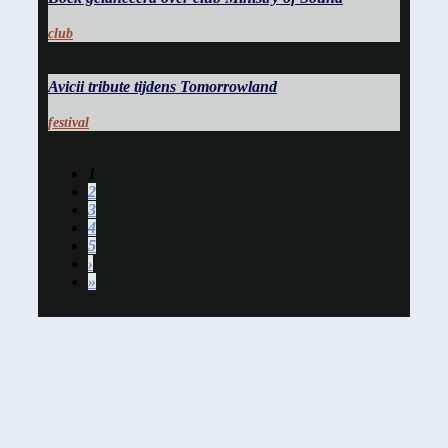
club
Avicii tribute tijdens Tomorrowland
festival
1
2
3
4
5
›
»