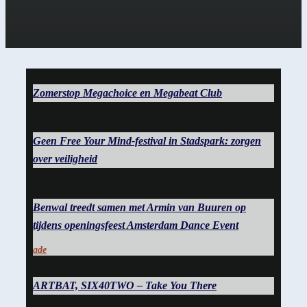
Zomerstop Megachoice en Megabeat Club
Geen Free Your Mind-festival in Stadspark: zorgen
over veiligheid
Benwal treedt samen met Armin van Buuren op
tijdens openingsfeest Amsterdam Dance Event
ade
ARTBAT, SIX40TWO – Take You There