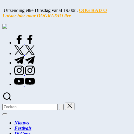
Ga
naar
Uitzending elke Dinsdag vanaf 19.00u.
OOG-RAD
O
de
Luister hier naar OOGRADIO live
inhoud
OOG
Dance
Music
facebook.com
twitter.com
t.me
instagram.com
youtube.com
Zoeken
naar:
Nieuws
Festivals
Dj Gear