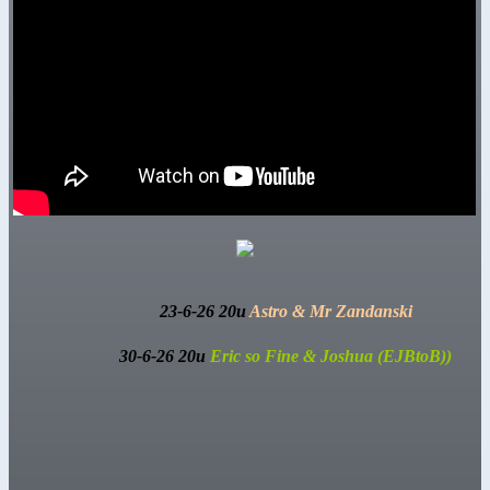
23-6-26 20u
Astro & Mr Zandanski
30-6-26 20u
Eric so Fine & Joshua (EJBtoB))